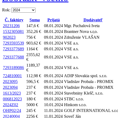
Rok:
Č. faktúry
Suma
Prijatá
Dodávateľ
20231206
147,6 €
08.01.2024
Mgr. Puchalová Iveta
1532305081
352,26 €
08.01.2024
Brantner Nova s.r,o.
902023
756 €
09.01.2024
Združenie VLAŠAN
7293593539
903,62 €
09.01.2024
VSE a.s.
7293377689
1164 €
09.01.2024
VSE a.s.
2355,62
7293377688
09.01.2024
VSE a.s.
€
1189,37
7293189086
09.01.2024
VSE a.s.
€
724810001
112,98 €
09.01.2024
ADIP Slovakia spol. s.r.o.
2023095
596,5 €
09.01.2024
Vladislav Probala - PROMIX
2023094
237 €
09.01.2024
Vladislav Probala - PROMIX
1613/2023
237 €
09.01.2024
Stavebniny Klešč, s.r.o.
006812023
180 €
09.01.2024
STBC s.r.o.
2024Z02
5000 €
10.01.2024
Hinkom s.r.o.
OHP02/24
245 €
11.01.2024
GOLF INTERNATIONAL s.r.o
20240004
2256 €
11.01.2024
Soveľ Ján