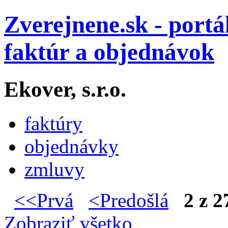
Zverejnene.sk - portá
faktúr a objednávok
Ekover, s.r.o.
faktúry
objednávky
zmluvy
<<Prvá
<Predošlá
2 z 2
Zobraziť všetko