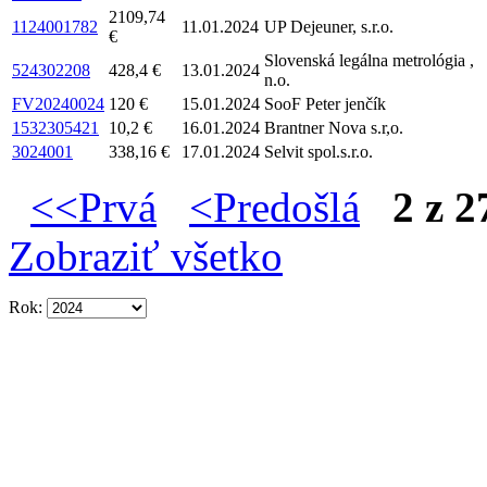
2109,74
1124001782
11.01.2024
UP Dejeuner, s.r.o.
€
Slovenská legálna metrológia ,
524302208
428,4 €
13.01.2024
n.o.
FV20240024
120 €
15.01.2024
SooF Peter jenčík
1532305421
10,2 €
16.01.2024
Brantner Nova s.r,o.
3024001
338,16 €
17.01.2024
Selvit spol.s.r.o.
<<Prvá
<Predošlá
2 z 2
Zobraziť všetko
Rok: