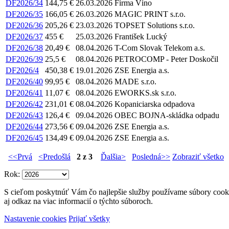
DF2026/34
144,75 €
26.03.2026
Firma Víno
DF2026/35
166,05 €
26.03.2026
MAGIC PRINT s.r.o.
DF2026/36
205,26 €
23.03.2026
TOPSET Solutions s.r.o.
DF2026/37
455 €
25.03.2026
František Lucký
DF2026/38
20,49 €
08.04.2026
T-Com Slovak Telekom a.s.
DF2026/39
25,5 €
08.04.2026
PETROCOMP - Peter Doskočil
DF2026/4
450,38 €
19.01.2026
ZSE Energia a.s.
DF2026/40
99,95 €
08.04.2026
MADE s.r.o.
DF2026/41
11,07 €
08.04.2026
EWORKS.sk s.r.o.
DF2026/42
231,01 €
08.04.2026
Kopaniciarska odpadova
DF2026/43
126,4 €
09.04.2026
OBEC BOJNA-skládka odpadu
DF2026/44
273,56 €
09.04.2026
ZSE Energia a.s.
DF2026/45
134,49 €
09.04.2026
ZSE Energia a.s.
<<Prvá
<Predošlá
2 z 3
Ďalšia>
Posledná>>
Zobraziť všetko
Rok:
S cieľom poskytnúť Vám čo najlepšie služby používame súbory cookie
aj odkaz na viac informacií o týchto súboroch.
Nastavenie cookies
Prijať všetky