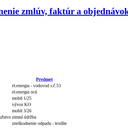
jnenie zmlúv, faktúr a objednávo
Predmet
el.energia - vodovod s.č.53
el.energia ocú
mobil 1/25
vývoz KO
mobil 3/26
žstvo
zimná údržba
zneškodnenie odpadu - textílie