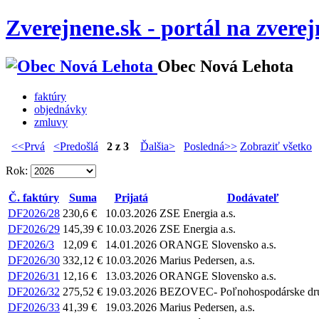
Zverejnene.sk - portál na zvere
Obec Nová Lehota
faktúry
objednávky
zmluvy
<<Prvá
<Predošlá
2 z 3
Ďalšia>
Posledná>>
Zobraziť všetko
Rok:
Č. faktúry
Suma
Prijatá
Dodávateľ
DF2026/28
230,6 €
10.03.2026
ZSE Energia a.s.
DF2026/29
145,39 €
10.03.2026
ZSE Energia a.s.
DF2026/3
12,09 €
14.01.2026
ORANGE Slovensko a.s.
DF2026/30
332,12 €
10.03.2026
Marius Pedersen, a.s.
DF2026/31
12,16 €
13.03.2026
ORANGE Slovensko a.s.
DF2026/32
275,52 €
19.03.2026
BEZOVEC- Poľnohospodárske dru
DF2026/33
41,39 €
19.03.2026
Marius Pedersen, a.s.