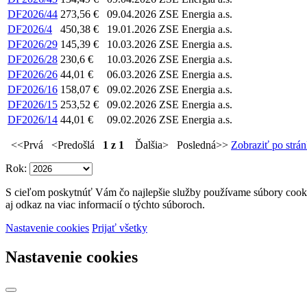
DF2026/44
273,56 €
09.04.2026
ZSE Energia a.s.
DF2026/4
450,38 €
19.01.2026
ZSE Energia a.s.
DF2026/29
145,39 €
10.03.2026
ZSE Energia a.s.
DF2026/28
230,6 €
10.03.2026
ZSE Energia a.s.
DF2026/26
44,01 €
06.03.2026
ZSE Energia a.s.
DF2026/16
158,07 €
09.02.2026
ZSE Energia a.s.
DF2026/15
253,52 €
09.02.2026
ZSE Energia a.s.
DF2026/14
44,01 €
09.02.2026
ZSE Energia a.s.
<<Prvá <Predošlá
1 z 1
Ďalšia> Posledná>>
Zobraziť po strá
Rok:
S cieľom poskytnúť Vám čo najlepšie služby používame súbory cookie
aj odkaz na viac informacií o týchto súboroch.
Nastavenie cookies
Prijať všetky
Nastavenie cookies