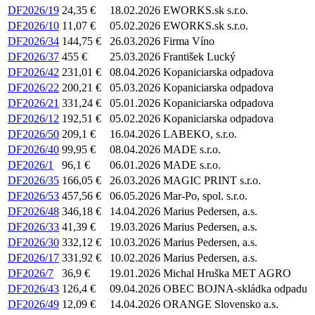
DF2026/19
24,35 €
18.02.2026
EWORKS.sk s.r.o.
DF2026/10
11,07 €
05.02.2026
EWORKS.sk s.r.o.
DF2026/34
144,75 €
26.03.2026
Firma Víno
DF2026/37
455 €
25.03.2026
František Lucký
DF2026/42
231,01 €
08.04.2026
Kopaniciarska odpadova
DF2026/22
200,21 €
05.03.2026
Kopaniciarska odpadova
DF2026/21
331,24 €
05.01.2026
Kopaniciarska odpadova
DF2026/12
192,51 €
05.02.2026
Kopaniciarska odpadova
DF2026/50
209,1 €
16.04.2026
LABEKO, s.r.o.
DF2026/40
99,95 €
08.04.2026
MADE s.r.o.
DF2026/1
96,1 €
06.01.2026
MADE s.r.o.
DF2026/35
166,05 €
26.03.2026
MAGIC PRINT s.r.o.
DF2026/53
457,56 €
06.05.2026
Mar-Po, spol. s.r.o.
DF2026/48
346,18 €
14.04.2026
Marius Pedersen, a.s.
DF2026/33
41,39 €
19.03.2026
Marius Pedersen, a.s.
DF2026/30
332,12 €
10.03.2026
Marius Pedersen, a.s.
DF2026/17
331,92 €
10.02.2026
Marius Pedersen, a.s.
DF2026/7
36,9 €
19.01.2026
Michal Hruška MET AGRO
DF2026/43
126,4 €
09.04.2026
OBEC BOJNA-skládka odpadu
DF2026/49
12,09 €
14.04.2026
ORANGE Slovensko a.s.