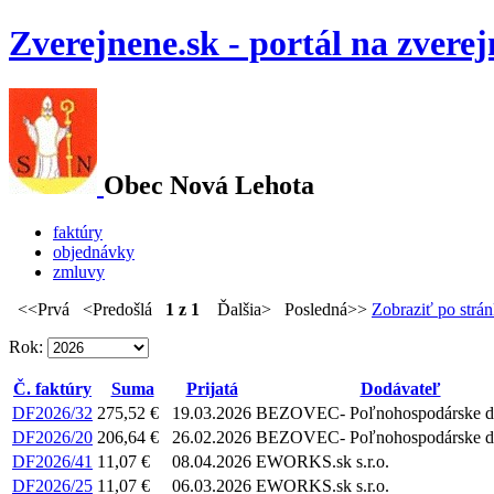
Zverejnene.sk - portál na zvere
Obec Nová Lehota
faktúry
objednávky
zmluvy
<<Prvá <Predošlá
1 z 1
Ďalšia> Posledná>>
Zobraziť po strá
Rok:
Č. faktúry
Suma
Prijatá
Dodávateľ
DF2026/32
275,52 €
19.03.2026
BEZOVEC- Poľnohospodárske dr
DF2026/20
206,64 €
26.02.2026
BEZOVEC- Poľnohospodárske dr
DF2026/41
11,07 €
08.04.2026
EWORKS.sk s.r.o.
DF2026/25
11,07 €
06.03.2026
EWORKS.sk s.r.o.