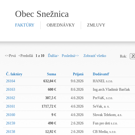
Obec Snežnica
FAKTÚRY
OBJEDNÁVKY
ZMLUVY
<<Prvá <Predošlá
1 z 10
Ďalšia>
Posledná>>
Zobraziť všetko
Rok:
Č. faktúry
Suma
Prijatá
Dodávateľ
26164
632,04 €
9.6.2026
HANEL s.r.o.
26163
600 €
8.6.2026
Ing.arch.Vladimír Barčiak
26162
307,5 €
4.6.2026
PreVaK, s.r.o.
26161
1717,72 €
4.6.2026
SeVak, a. s.
26160
9 €
4.6.2026
Slovak Telekom, a.s.
26159
490 €
2.6.2026
Fun pre deti s.r.o.
26158
12,92 €
2.6.2026
CB Media, s.r.o.