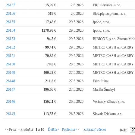
26157
15,99 €
2.6.2026
FRP Services, s.r.o.
26156
519 €
2.6.2026
Slov.plynar.priem., a. s.
26155
17,48 €
29.5.2026
fpoho, s.r.o.
26154
1278,98 €
29.5.2026
fpoho, s.r.o.
26153
94,5 €
29.5.2026
BIBIONE, s.r.o. Zuzana Mol
26152
99,41 €
29.5.2026
METRO CASH an CARRY SR
26151
70,85 €
29.5.2026
METRO CASH an CARRY SR
26150
70,8 €
28.5.2026
METRO CASH an CARRY SR
26149
400,22 €
27.5.2026
METRO CASH an CARRY SR
26148
211,8 €
27.5.2026
Filip Šuhaj
26147
196,06 €
27.5.2026
Marián Šmehyl
26146
1562,1 €
26.5.2026
Veríme v Zábavu s.r.o.
26145
113,55 €
26.5.2026
Slovak Telekom, a.s.
<<Prvá <Predošlá
1 z 10
Ďalšia>
Posledná>>
Zobraziť všetko
Rok: