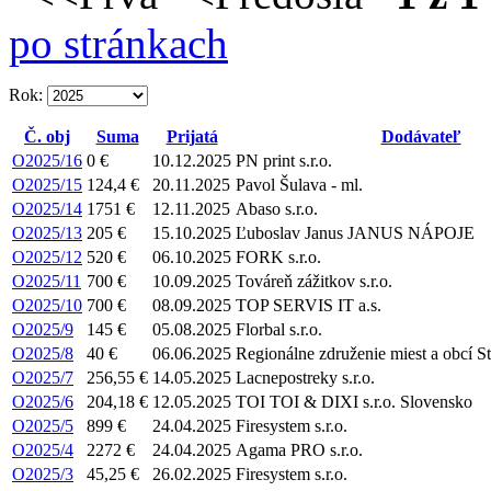
po stránkach
Rok:
Č. obj
Suma
Prijatá
Dodávateľ
O2025/16
0 €
10.12.2025
PN print s.r.o.
O2025/15
124,4 €
20.11.2025
Pavol Šulava - ml.
O2025/14
1751 €
12.11.2025
Abaso s.r.o.
O2025/13
205 €
15.10.2025
Ľuboslav Janus JANUS NÁPOJE
O2025/12
520 €
06.10.2025
FORK s.r.o.
O2025/11
700 €
10.09.2025
Továreň zážitkov s.r.o.
O2025/10
700 €
08.09.2025
TOP SERVIS IT a.s.
O2025/9
145 €
05.08.2025
Florbal s.r.o.
O2025/8
40 €
06.06.2025
Regionálne združenie miest a obcí S
O2025/7
256,55 €
14.05.2025
Lacnepostreky s.r.o.
O2025/6
204,18 €
12.05.2025
TOI TOI & DIXI s.r.o. Slovensko
O2025/5
899 €
24.04.2025
Firesystem s.r.o.
O2025/4
2272 €
24.04.2025
Agama PRO s.r.o.
O2025/3
45,25 €
26.02.2025
Firesystem s.r.o.