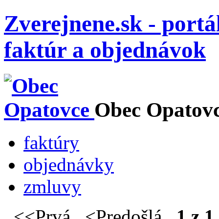
Zverejnene.sk - portá
faktúr a objednávok
Obec Opatov
faktúry
objednávky
zmluvy
<<Prvá <Predošlá
1 z 1