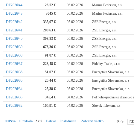
DF2026/44
126,52 €
06.02.2026
Marius Pedersen, a.s.
DF2026/43
3045 €
06.02.2026
Marius Pedersen, a.s.
DF2026/42
335,97 €
05.02.2026
ZSE Energia, a.s.
DF2026/41
200,63 €
05.02.2026
ZSE Energia, a.s.
DF2026/40
308,83 €
05.02.2026
ZSE Energia, a.s.
DF2026/39
676,36 €
05.02.2026
ZSE Energia, a.s.
DF2026/38
91,87 €
05.02.2026
ZSE Energia, a.s.
DF2026/37
228,48 €
05.02.2026
Fidelity Trade, s.r.o.
DF2026/36
51,07 €
05.02.2026
Energetika Slovensko, a. s.
DF2026/35
25,44 €
05.02.2026
Energetika Slovensko, a. s.
DF2026/34
25,38 €
05.02.2026
Energetika Slovensko, a. s.
DF2026/33
345,4 €
04.02.2026
Poľnohospodárske družstvo 
DF2026/32
165,91 €
04.02.2026
Slovak Telekom, a.s.
<<Prvá
<Predošlá
2 z 5
Ďalšia>
Posledná>>
Zobraziť všetko
Rok: