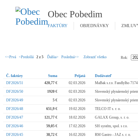
Obec Pobedim
FAKTÚRY
OBJEDNÁVKY
ZMLUV
<<Prvá
<Predošlá
2 z 5
Ďalšia>
Posledná>>
Zobraziť všetko
Rok:
Č. faktúry
Suma
Prijatá
Dodávateľ
DF2026/51
420,77 €
02.03.2026
MaBak s.r.o. Fandlylho 7174
DF2026/50
1920 €
02.03.2026
Slovenský plynárenský priemy
DF2026/49
5 €
02.03.2026
Slovenský plynárenský priemy
DF2026/48
651,9 €
19.02.2026
TELCO IT s. r. o.
DF2026/47
121,77 €
18.02.2026
GALAX Group, s. r. o.
DF2026/46
59,05 €
17.02.2026
SH systém, spol. s r.o.
DF2026/45
38,72 €
16.02.2026
RM Gastro - JAZ s. r. o.