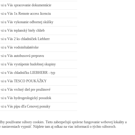
si u Vás spracovanie dokumentácie
si u Vás 1x Remote access licenciu
si u Vás vykonanie odbornej skúšky
si u Vás teplanský biely chlieb
si u Vás 2 ks chladničiek Liebherr
si u Vás vodoinštalatérske
si u Vás autobusovú prepravu
si u Vás vystúpenie hudobnej skupiny
 si u Vás chladničku LIEBHERR - typ
e si u Vás TESCO POUKÁŽKY
si u Vás vrchný diel pre pružinové
si u Vás hydrogeologický posudok
si u Vás pípu dľa Cenovej ponuky
žby používame súbory cookies. Tieto zabezpečujú správne fungovanie webovej lokality a
v nastaveniach vypnúť. Nájdete tam aj odkaz na viac informacií o týchto súboroch.