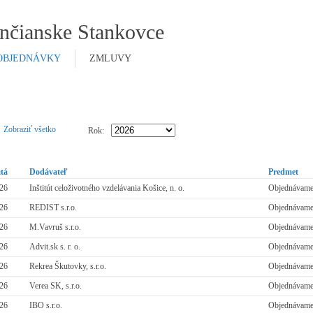
nčianske Stankovce
OBJEDNÁVKY
ZMLUVY
Zobraziť všetko
Rok:
atá
Dodávateľ
Predmet
026
Inštitút celoživotného vzdelávania Košice, n. o.
Objednávame 
026
REDIST s.r.o.
Objednávame 
026
M.Vavruš s.r.o.
Objednávame 
026
Advit.sk s. r. o.
Objednávame 
026
Rekrea Škutovky, s.r.o.
Objednávame 
026
Verea SK, s.r.o.
Objednávame 
026
IBO s.r.o.
Objednávame