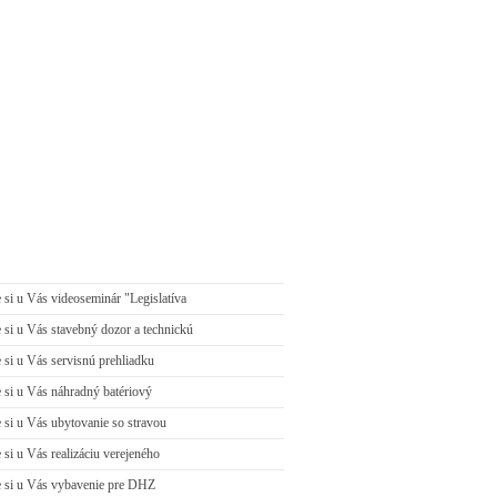
si u Vás videoseminár "Legislatíva
si u Vás stavebný dozor a technickú
si u Vás servisnú prehliadku
si u Vás náhradný batériový
si u Vás ubytovanie so stravou
si u Vás realizáciu verejeného
 si u Vás vybavenie pre DHZ