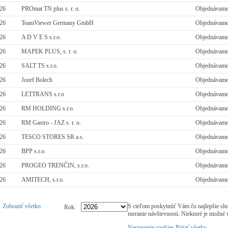
026
PROmat TN plus s. r. o.
Objednávame 
026
TeamViewer Germany GmbH
Objednávame 
026
A D V E S s.r.o.
Objednávame 
026
MAPEK PLUS, s. r. o.
Objednávame 
026
SALT TS s.r.o.
Objednávame 
026
Jozef Bolech
Objednávame 
026
LETTRANS s.r.o
Objednávame 
026
RM HOLDING s.r.o.
Objednávame 
026
RM Gastro - JAZ s. r. o.
Objednávame
026
TESCO STORES SR a.s.
Objednávam
026
BPP s.r.o.
Objednávame 
026
PROGEO TRENČIN, s.r.o.
Objednávame 
026
AMITECH, s.r.o.
Objednávame 
Zobraziť všetko
S cieľom poskytnúť Vám čo najlepšie slu
Rok:
meranie návštevnosti. Niektoré je možné 
Nastavenie cookies
Prijať všetky