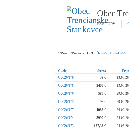
Obec Tre
FAKTÚRY
<<Prvá <Predošlá
1 z 9
Ďalšia>
Posledná>>
Č. obj
Suma
Prij
O2026/179
39 €
13.07.2
O2026/178
3460 €
13.07.2
O2026/176
580 €
29.06.2
O2026/175
93 €
29.06.2
O2026/177
1088 €
26.06.2
O2026/174
3990 €
24.06.2
O2026/173
1137,36 €
24.06.2