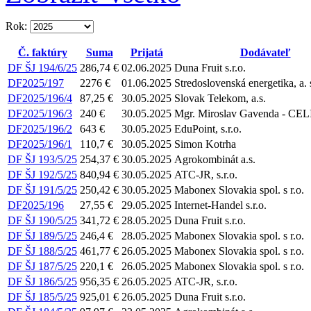
Rok:
Č. faktúry
Suma
Prijatá
Dodávateľ
DF ŠJ 194/6/25
286,74 €
02.06.2025
Duna Fruit s.r.o.
DF2025/197
2276 €
01.06.2025
Stredoslovenská energetika, a. 
DF2025/196/4
87,25 €
30.05.2025
Slovak Telekom, a.s.
DF2025/196/3
240 €
30.05.2025
Mgr. Miroslav Gavenda - C
DF2025/196/2
643 €
30.05.2025
EduPoint, s.r.o.
DF2025/196/1
110,7 €
30.05.2025
Simon Kotrha
DF ŠJ 193/5/25
254,37 €
30.05.2025
Agrokombinát a.s.
DF ŠJ 192/5/25
840,94 €
30.05.2025
ATC-JR, s.r.o.
DF ŠJ 191/5/25
250,42 €
30.05.2025
Mabonex Slovakia spol. s r.o.
DF2025/196
27,55 €
29.05.2025
Internet-Handel s.r.o.
DF ŠJ 190/5/25
341,72 €
28.05.2025
Duna Fruit s.r.o.
DF ŠJ 189/5/25
246,4 €
28.05.2025
Mabonex Slovakia spol. s r.o.
DF ŠJ 188/5/25
461,77 €
26.05.2025
Mabonex Slovakia spol. s r.o.
DF ŠJ 187/5/25
220,1 €
26.05.2025
Mabonex Slovakia spol. s r.o.
DF ŠJ 186/5/25
956,35 €
26.05.2025
ATC-JR, s.r.o.
DF ŠJ 185/5/25
925,01 €
26.05.2025
Duna Fruit s.r.o.