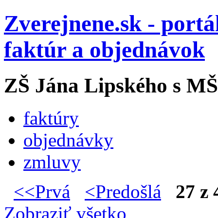
Zverejnene.sk - portá
faktúr a objednávok
ZŠ Jána Lipského s MŠ
faktúry
objednávky
zmluvy
<<Prvá
<Predošlá
27 z 
Zobraziť všetko