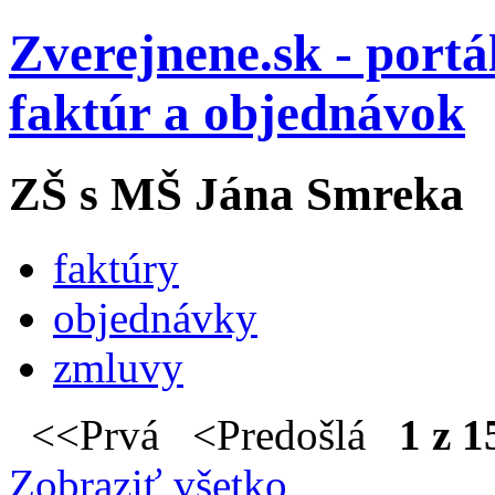
Zverejnene.sk - portá
faktúr a objednávok
ZŠ s MŠ Jána Smreka
faktúry
objednávky
zmluvy
<<Prvá <Predošlá
1 z 1
Zobraziť všetko