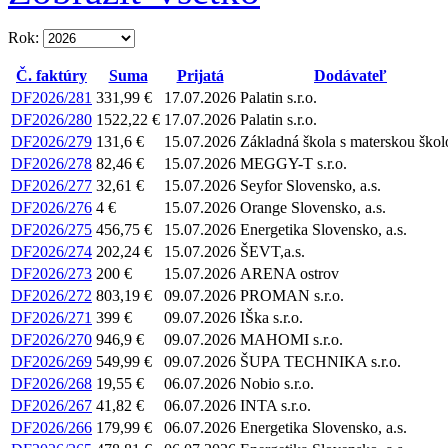
Rok:
Č. faktúry
Suma
Prijatá
Dodávateľ
DF2026/281
331,99 €
17.07.2026
Palatin s.r.o.
DF2026/280
1522,22 €
17.07.2026
Palatin s.r.o.
DF2026/279
131,6 €
15.07.2026
Základná škola s materskou škol
DF2026/278
82,46 €
15.07.2026
MEGGY-T s.r.o.
DF2026/277
32,61 €
15.07.2026
Seyfor Slovensko, a.s.
DF2026/276
4 €
15.07.2026
Orange Slovensko, a.s.
DF2026/275
456,75 €
15.07.2026
Energetika Slovensko, a.s.
DF2026/274
202,24 €
15.07.2026
ŠEVT,a.s.
DF2026/273
200 €
15.07.2026
ARENA ostrov
DF2026/272
803,19 €
09.07.2026
PROMAN s.r.o.
DF2026/271
399 €
09.07.2026
IŠka s.r.o.
DF2026/270
946,9 €
09.07.2026
MAHOMI s.r.o.
DF2026/269
549,99 €
09.07.2026
ŠUPA TECHNIKA s.r.o.
DF2026/268
19,55 €
06.07.2026
Nobio s.r.o.
DF2026/267
41,82 €
06.07.2026
INTA s.r.o.
DF2026/266
179,99 €
06.07.2026
Energetika Slovensko, a.s.