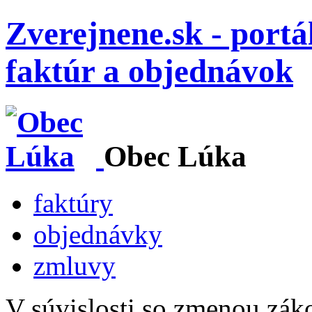
Zverejnene.sk - portá
faktúr a objednávok
Obec Lúka
faktúry
objednávky
zmluvy
V súvislosti so zmenou zák