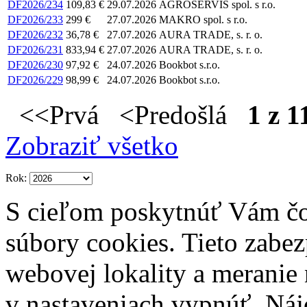
DF2026/234
109,83 €
29.07.2026
AGROSERVIS spol. s r.o.
DF2026/233
299 €
27.07.2026
MAKRO spol. s r.o.
DF2026/232
36,78 €
27.07.2026
AURA TRADE, s. r. o.
DF2026/231
833,94 €
27.07.2026
AURA TRADE, s. r. o.
DF2026/230
97,92 €
24.07.2026
Bookbot s.r.o.
DF2026/229
98,99 €
24.07.2026
Bookbot s.r.o.
<<Prvá <Predošlá
1 z 1
Zobraziť všetko
Rok:
S cieľom poskytnúť Vám čo
súbory cookies. Tieto zabe
webovej lokality a meranie 
v nastaveniach vypnúť. Náj