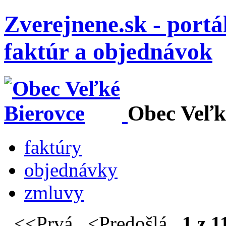
Zverejnene.sk - portá
faktúr a objednávok
Obec Veľk
faktúry
objednávky
zmluvy
<<Prvá <Predošlá
1 z 1