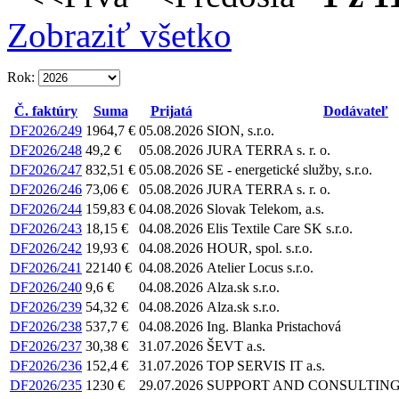
Zobraziť všetko
Rok:
Č. faktúry
Suma
Prijatá
Dodávateľ
DF2026/249
1964,7 €
05.08.2026
SION, s.r.o.
DF2026/248
49,2 €
05.08.2026
JURA TERRA s. r. o.
DF2026/247
832,51 €
05.08.2026
SE - energetické služby, s.r.o.
DF2026/246
73,06 €
05.08.2026
JURA TERRA s. r. o.
DF2026/244
159,83 €
04.08.2026
Slovak Telekom, a.s.
DF2026/243
18,15 €
04.08.2026
Elis Textile Care SK s.r.o.
DF2026/242
19,93 €
04.08.2026
HOUR, spol. s.r.o.
DF2026/241
22140 €
04.08.2026
Atelier Locus s.r.o.
DF2026/240
9,6 €
04.08.2026
Alza.sk s.r.o.
DF2026/239
54,32 €
04.08.2026
Alza.sk s.r.o.
DF2026/238
537,7 €
04.08.2026
Ing. Blanka Pristachová
DF2026/237
30,38 €
31.07.2026
ŠEVT a.s.
DF2026/236
152,4 €
31.07.2026
TOP SERVIS IT a.s.
DF2026/235
1230 €
29.07.2026
SUPPORT AND CONSULTING TR